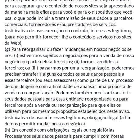
(f) Para garantir que o conteúdo de nossos sites seja relevante
para assegurar que o conteúdo de nossos sites seja apresentado
da maneira mais eficaz para você e para o dispositivo que você
usa, o que pode incluir a transmissão de seus dados a parceiros
comerciais, fornecedores e/ou prestadores de serviços.
Justificativa de uso: execução do contrato, interesses legítimos,
(para nos permitir fornecer-lhe o conteúdo e serviços nos sites
da Web)
(g) Para reorganizar ou fazer mudanças em nossos negócios se
nós: (i) estivermos sujeitos a negociações para a venda de nosso
negócio ou parte dele a terceiros; (ii) formos vendidos a
terceiros; ou (iii) passarmos por uma reorganização, poderemos
precisar transferir alguns ou todos os seus dados pessoais a
esses terceiros (ou seus assessores) como parte de um processo
de due diligence com a finalidade de analisar uma proposta de
venda ou reorganização. Podemos também precisar transferir
seus dados pessoais para essa entidade reorganizada ou para
terceiros após a venda ou reorganização para que eles os
utilizem para os mesmos propósitos estabelecidos neste aviso.
Justificativa de uso: interesses legítimos, obrigação legal (a fim
de nos permitir mudar nossos negócios)
(h) Em conexão com obrigações legais ou regulatórias
Processamos seus dados pessoais para cumprir com nossas