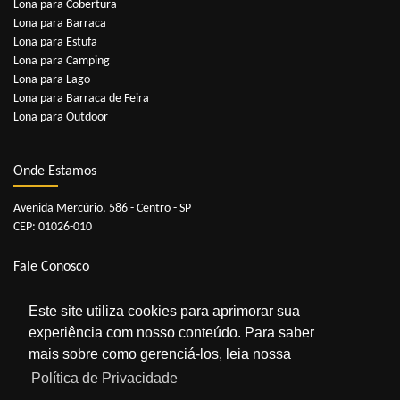
Lona para Cobertura
Lona para Barraca
Lona para Estufa
Lona para Camping
Lona para Lago
Lona para Barraca de Feira
Lona para Outdoor
Onde Estamos
Avenida Mercúrio, 586 - Centro - SP
CEP: 01026-010
Fale Conosco
Telefones:
11 3229-3341
|
11 3229-3352
Este site utiliza cookies para aprimorar sua
Whatsapp:
11 98909-0929
experiência com nosso conteúdo. Para saber
E-mail:
contato@lonasonline.com.br
mais sobre como gerenciá-los, leia nossa
Política de Privacidade