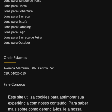
Lona para Tanque de Peixe
Lona para Horta
Lona para Cobertura
Lona para Barraca
Lona para Estufa
Lona para Camping
Lona para Lago
Lona para Barraca de Feira
Lona para Outdoor
Onde Estamos
Avenida Mercúrio, 586 - Centro - SP
CEP: 01026-010
Fale Conosco
Telefones:
11 3229-3341
|
11 3229-3352
Este site utiliza cookies para aprimorar sua
Whatsapp:
11 98909-0929
experiência com nosso conteúdo. Para saber
E-mail:
contato@lonasonline.com.br
mais sobre como gerenciá-los, leia nossa