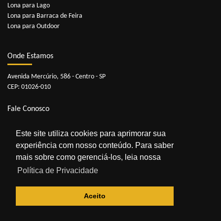
Lona para Lago
Lona para Barraca de Feira
Lona para Outdoor
Onde Estamos
Avenida Mercúrio, 586 - Centro - SP
CEP: 01026-010
Fale Conosco
Telefones:
11 3229-3341
|
11 3229-3352
Este site utiliza cookies para aprimorar sua
Whatsapp:
11 98909-0929
experiência com nosso conteúdo. Para saber
E-mail:
contato@lonasonline.com.br
mais sobre como gerenciá-los, leia nossa
Política de Privacidade
Aceito
© 2026 Lonas Online. Todos os direitos reservados.
Otimização de sites
Multlinks