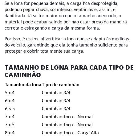
Se a lona for pequena demais, a carga fica desprotegida,
podendo pegar chuva, sol intenso, ventanias e, assim, é
danificada. Já se for maior do que o tamanho adequado, o
material pode acabar saindo por não estar preso da maneira
correta e estragando a carga da mesma forma.
Por isso, é essencial verificar a lona que se adapta às medidas
do veículo, garantindo que ela tenha tamanho suficiente para
proteger e cobrir totalmente sua carga.
TAMANHO DE LONA PARA CADA TIPO DE
CAMINHÃO
Tamanho da lona
Tipo de caminhão
5 x 4
Caminhão 3/4
6 x 4
Caminhão 3/4
6 × 5
Caminhão 3/4
7 x 4
Caminhão Toco – Normal
7 x 5
Caminhão Toco – Normal
8 x 4
Caminhão Toco – Carga Alta