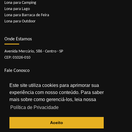
Lona para Camping
Lona para Lago
Lona para Barraca de Feira
Lona para Outdoor
Onde Estamos
Avenida Mercúrio, 586 - Centro - SP
CEP: 01026-010
Fale Conosco
Telefones:
11 3229-3341
|
11 3229-3352
Este site utiliza cookies para aprimorar sua
Whatsapp:
11 98909-0929
experiência com nosso conteúdo. Para saber
E-mail:
contato@lonasonline.com.br
mais sobre como gerenciá-los, leia nossa
Política de Privacidade
Aceito
© 2026 Lonas Online. Todos os direitos reservados.