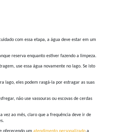
 cuidado com essa etapa, a água deve estar em um
tanque reserva enquanto estiver fazendo a limpeza.
ltragem, use essa água novamente no lago. Se isto
ara lago, eles podem rasgá-la por estragar as suas
sfregar, não use vassouras ou escovas de cerdas
a vez ao mês, claro que a frequência deve ir de
s.
o e oferecendo um
atendimento personalizado
a