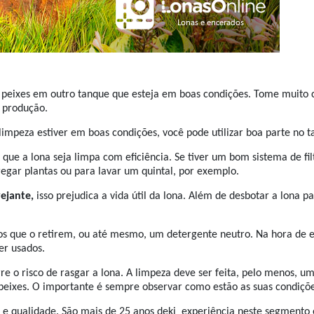
s peixes em outro tanque que esteja em boas condições. Tome muito
a produção.
limpeza estiver em boas condições, você pode utilizar boa parte no 
 que a lona seja limpa com eficiência. Se tiver um bom sistema de fi
regar plantas ou para lavar um quintal, por exemplo.
ejante,
isso prejudica a vida útil da lona. Além de desbotar a lona p
os que o retirem, ou até mesmo, um detergente neutro. Na hora de e
er usados.
o risco de rasgar a lona. A limpeza deve ser feita, pelo menos, um
eixes. O importante é sempre observar como estão as suas condiçõe
s e qualidade. São mais de 25 anos deki experiência neste segment