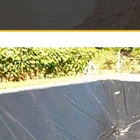
LONA DE TELA PARA CAMINHÃO
LONAS PLÁSTICAS
LONA PARA EXPURGO
LONA PARA GRUA
LONA PARA PISCINA
LONA PARA SKIBUNDA
LONA PARA TANQUE DE PEIXE
LONA PARA BARRACA DE FEIRA