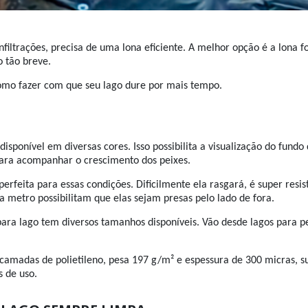
iltrações, precisa de uma lona eficiente. A melhor opção é a lona fo
o tão breve.
omo fazer com que seu lago dure por mais tempo.
á disponível em diversas cores. Isso possibilita a visualização do fund
r para acompanhar o crescimento dos peixes.
perfeita para essas condições. Dificilmente ela rasgará, é super res
 metro possibilitam que elas sejam presas pelo lado de fora.
ara lago tem diversos tamanhos disponíveis. Vão desde lagos para p
 camadas de polietileno, pesa 197 g/m² e espessura de 300 micras, s
s de uso.