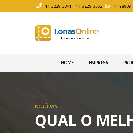
11 3229-3341
11 3229-3352
11 98909
|
HOME
EMPRESA
PRO
LON
SAC
ACE
NOTÍCIAS
QUAL O MELH
BOT
CAP